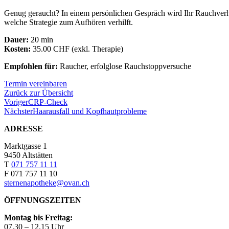
Genug geraucht? In einem persönlichen Gespräch wird Ihr Rauchverha
welche Strategie zum Aufhören verhilft.
Dauer:
20 min
Kosten:
35.00 CHF (exkl. Therapie)
Empfohlen für:
Raucher, erfolglose Rauchstoppversuche
Termin vereinbaren
Zurück zur Übersicht
Voriger
CRP-Check
Nächster
Haarausfall und Kopfhautprobleme
ADRESSE
Marktgasse 1
9450 Altstätten
T
071 757 11 11
F 071 757 11 10
sternenapotheke@ovan.ch
ÖFFNUNGSZEITEN
Montag bis Freitag:
07.30 – 12.15 Uhr