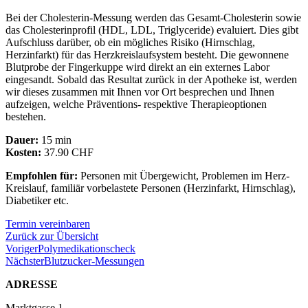
Bei der Cholesterin-Messung werden das Gesamt-Cholesterin sowie
das Cholesterinprofil (HDL, LDL, Triglyceride) evaluiert. Dies gibt
Aufschluss darüber, ob ein mögliches Risiko (Hirnschlag,
Herzinfarkt) für das Herzkreislaufsystem besteht. Die gewonnene
Blutprobe der Fingerkuppe wird direkt an ein externes Labor
eingesandt. Sobald das Resultat zurück in der Apotheke ist, werden
wir dieses zusammen mit Ihnen vor Ort besprechen und Ihnen
aufzeigen, welche Präventions- respektive Therapieoptionen
bestehen.
Dauer:
15 min
Kosten:
37.90 CHF
Empfohlen für:
Personen mit Übergewicht, Problemen im Herz-
Kreislauf, familiär vorbelastete Personen (Herzinfarkt, Hirnschlag),
Diabetiker etc.
Termin vereinbaren
Zurück zur Übersicht
Voriger
Polymedikationscheck
Nächster
Blutzucker-Messungen
ADRESSE
Marktgasse 1